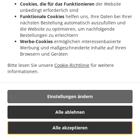
Cookies, die für das Funktionieren
der Website
unbedingt erforderlich sind
AKZEPTIERTE ZAHLUNGSMETHODEN
Funktionale Cookies
helfen uns, Ihre Daten bei Ihrer
nächsten Bestellung automatisch auszufüllen und
die Website zu optimieren, um nachfolgende
Bestellungen zu erleichtern
Werbe-Cookies
ermöglichen interessenbasierte
Werbung und maßgeschneiderte Inhalte auf Ihren
Browsern und Geräten
.
.
Burger Lieferservice Fribourg
Burger Lieferservice Freiburg
Burger Lieferservice
Bitte lesen Sie unsere
Cookie-Richtlinie
für weitere
.
.
.
Villars-sur-Glâne
Burger Lieferservice Givisiez
Burger Lieferservice Marly
Burger
Informationen.
.
.
Lieferservice Granges-Paccot
Burger Lieferservice Villarsel-sur-Marly
Burger
.
.
Lieferservice Hauterive
Burger Lieferservice Posieux
Burger Lieferservice La Sonnaz
.
.
.
Burger Lieferservice Hauterive (FR)
Burger Lieferservice Lossy
Burger Lieferservice
Einstellungen ändern
.
.
.
Corminboeuf
Burger Lieferservice Belfaux
Burger Lieferservice Bourguillon
Burger
.
.
Lieferservice Pierrafortscha
Burger Lieferservice Guin
Burger Lieferservice
Alle ablehnen
.
.
Düdingen
Burger Lieferservice Bois-d'Amont Arconciel
Burger Lieferservice Bois-
.
.
d'Amont Ependes
Burger Lieferservice Bois-d'Amont
Burger Lieferservice Ependes
Alle akzeptieren
.
.
.
FR
Burger Lieferservice Ependes
Burger Lieferservice Matran
Burger Lieferservice
Menü & Bestellen
.
.
.
Le Mouret
Burger Lieferservice Ferpicloz
Burger Lieferservice Sankt Ursen
Burger